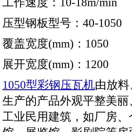
工作速度：10-18m/min
压型钢板型号：40-1050
覆盖宽度(mm)：1050
展开宽度(mm)：1200
1050型彩钢压瓦机
由放料
生产的产品外观平整美丽
工业民用建筑，如厂房、