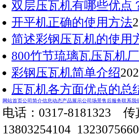
双层压瓦机有哪些优点
开平机正确的使用方法
2
简述彩钢压瓦机的使用
800竹节琉璃瓦压瓦机
彩钢压瓦机简单介绍
202
压瓦机各方面优点的总
网站首页
公司简介
信息动态
产品展示
公司场景
售后服务
联系我
电话：0317-8181323 传
13803254104 1323075