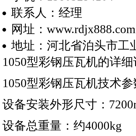
联系人：经理
网址：www.rdjx888.com
地址：河北省泊头市工
1050型彩钢压瓦机的详
1050型彩钢压瓦机技术
设备安装外形尺寸：7200mm
设备总重量：约4000kg