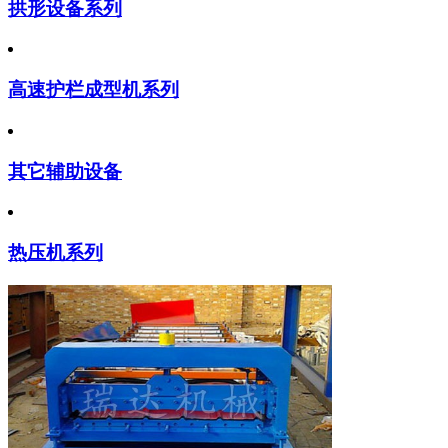
拱形设备系列
高速护栏成型机系列
其它辅助设备
热压机系列