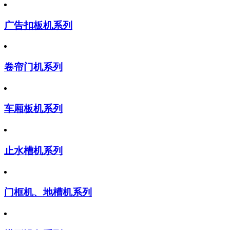
广告扣板机系列
卷帘门机系列
车厢板机系列
止水槽机系列
门框机、地槽机系列