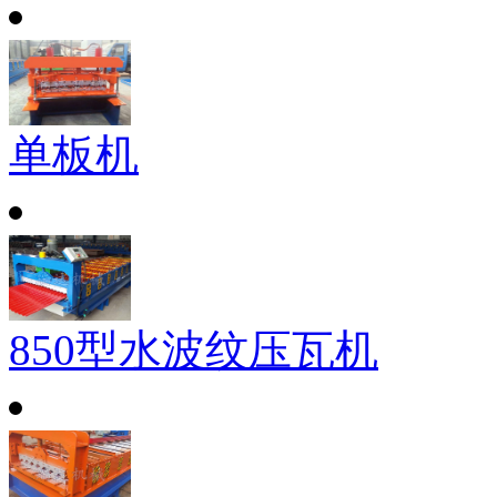
单板机
850型水波纹压瓦机