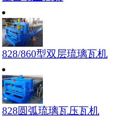
828/860型双层琉璃瓦机
828圆弧琉璃瓦压瓦机